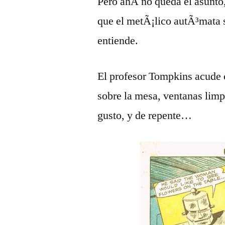
Pero ahÃ­ no queda el asunto
que el metÃ¡lico autÃ³mata s
entiende.
El profesor Tompkins acude 
sobre la mesa, ventanas limp
gusto, y de repente…