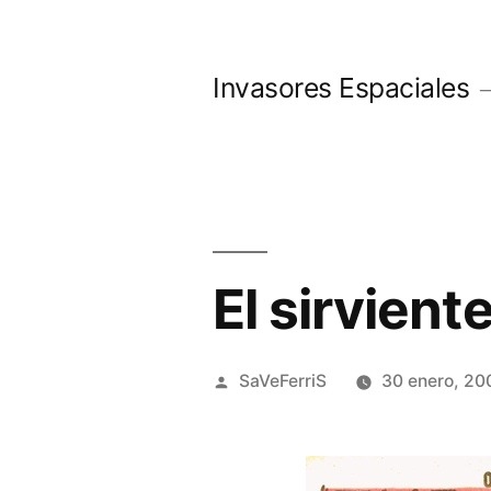
Saltar
al
Invasores Espaciales
contenido
El sirvient
Publicado
SaVeFerriS
30 enero, 20
por