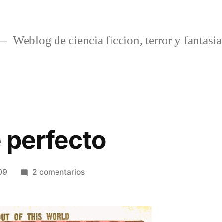
Weblog de ciencia ficcion, terror y fantasia
e perfecto
en
09
2 comentarios
El
sirviente
perfecto