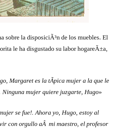
a sobre la disposiciÃ³n de los muebles. El
±orita le ha disgustado su labor hogareÃ±a,
o, Margaret es la tÃ­pica mujer a la que le
. Ninguna mujer quiere juzgarte, Hugo
»
ujer se fue!. Ahora yo, Hugo, estoy al
vir con orgullo aÂ mi maestro, el profesor