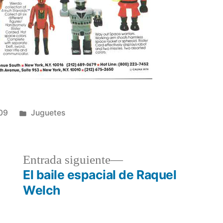
Publicado
09
Juguetes
en
a
Entrada
Entrada siguiente
r:
siguiente:
El baile espacial de Raquel
Welch