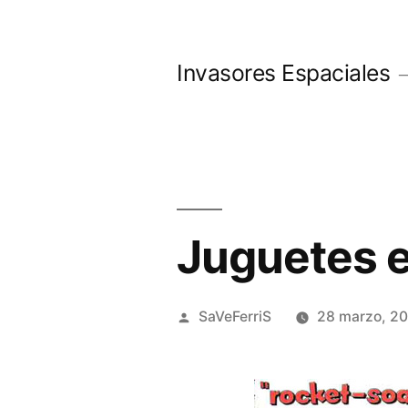
Saltar
al
Invasores Espaciales
contenido
Juguetes e
Publicado
SaVeFerriS
28 marzo, 2
por