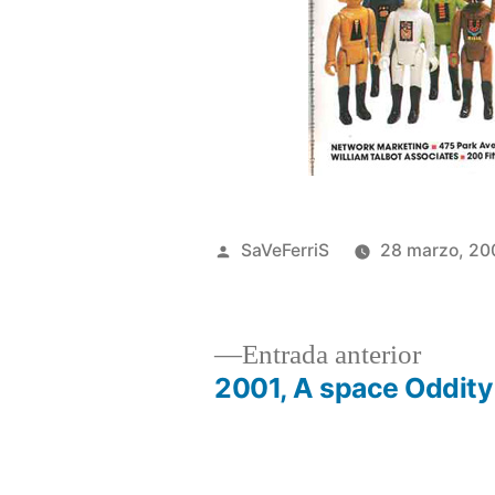
Publicado
SaVeFerriS
28 marzo, 20
por
Entrad
Entrada anterior
anterio
2001, A space Oddity
Navegación
de