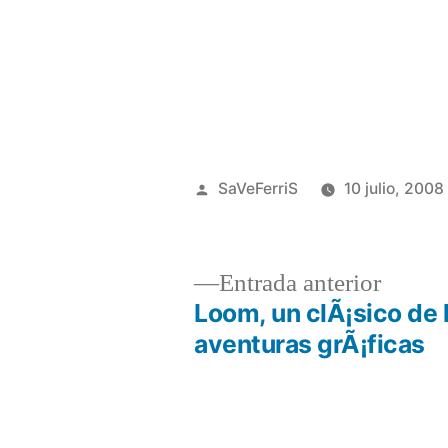
Publicado
SaVeFerriS
10 julio, 2008
por
Entrad
Entrada anterior
anterio
Loom, un clÃ¡sico de 
Navegación
aventuras grÃ¡ficas
de