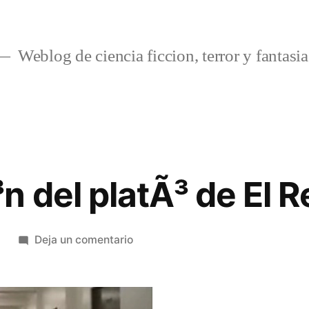
Weblog de ciencia ficcion, terror y fantasia
n del platÃ³ de El 
en
8
Deja un comentario
RecreaciÃ³n
del
platÃ³