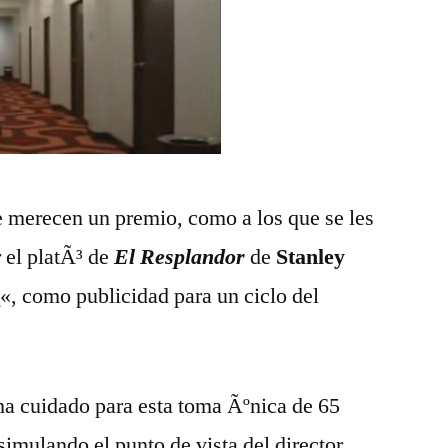
de
El
Resplandor
e merecen un premio, como a los que se les
r el platÃ³ de
El Resplandor
de
Stanley
4
«, como publicidad para un ciclo del
ha cuidado para esta toma Ãºnica de 65
imulando el punto de vista del director