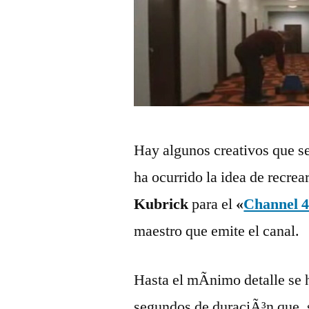
Hay algunos creativos que s
ha ocurrido la idea de recrea
Kubrick
para el
«
Channel 
maestro que emite el canal.
Hasta el mÃ­nimo detalle se 
segundos de duraciÃ³n que, s