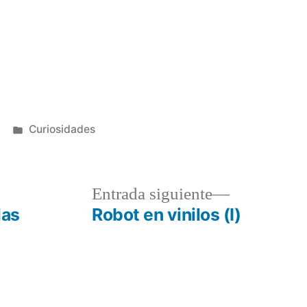
Publicado
Curiosidades
en
a
Entrada
Entrada siguiente
r:
siguiente:
las
Robot en vinilos (I)