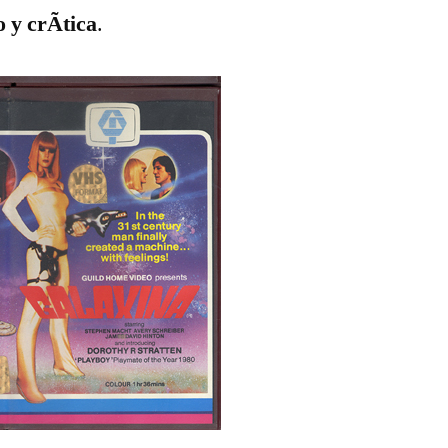
 y crÃ­tica
.