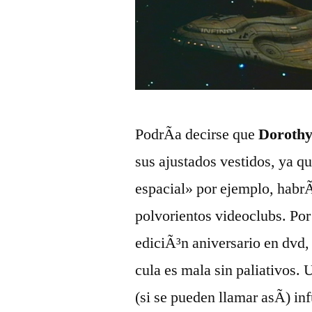
PodrÃ­a decirse que
Dorothy
sus ajustados vestidos, ya qu
espacial» por ejemplo, habrÃ
polvorientos videoclubs. Por
ediciÃ³n aniversario en dvd,
cula es mala sin paliativos.
(si se pueden llamar asÃ­) i