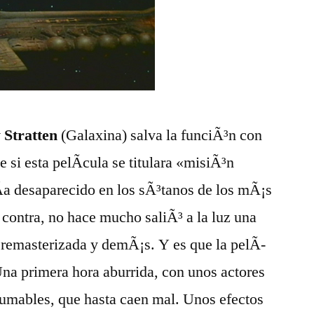
 Stratten
(Galaxina) salva la funciÃ³n con
e si esta pelÃ­cula se titulara «misiÃ³n
­a desaparecido en los sÃ³tanos de los mÃ¡s
 contra, no hace mucho saliÃ³ a la luz una
 remasterizada y demÃ¡s. Y es que la pelÃ­
 Una primera hora aburrida, con unos actores
nfumables, que hasta caen mal. Unos efectos