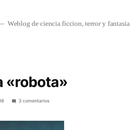
Weblog de ciencia ficcion, terror y fantasia
la «robota»
en
08
3 comentarios
Galaxina,
la
«robota»