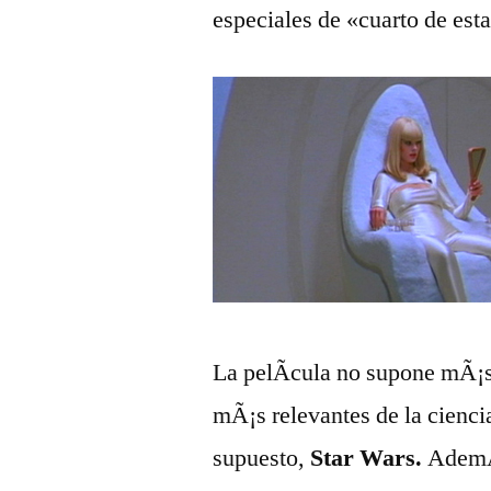
especiales de «cuarto de esta
La pelÃ­cula no supone mÃ¡
mÃ¡s relevantes de la cienci
supuesto,
Star Wars.
AdemÃ