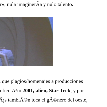
r», nula imaginerÃ­a y nulo talento.
s que plagios/homenajes a producciones
a ficciÃ³n:
2001, alien, Star Trek
, y por
¡s tambiÃ©n toca el gÃ©nero del oeste,