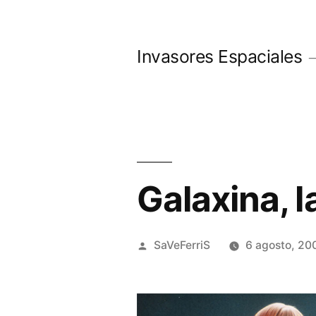
Saltar
al
Invasores Espaciales
contenido
Galaxina, 
Publicado
SaVeFerriS
6 agosto, 20
por