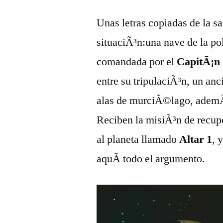
Unas letras copiadas de la s
situaciÃ³n:una nave de la pol
comandada por el
CapitÃ¡n 
entre su tripulaciÃ³n, un anc
alas de murciÃ©lago, ademÃ
Reciben la misiÃ³n de recupe
al planeta llamado
Altar 1
, 
aquÃ­ todo el argumento.