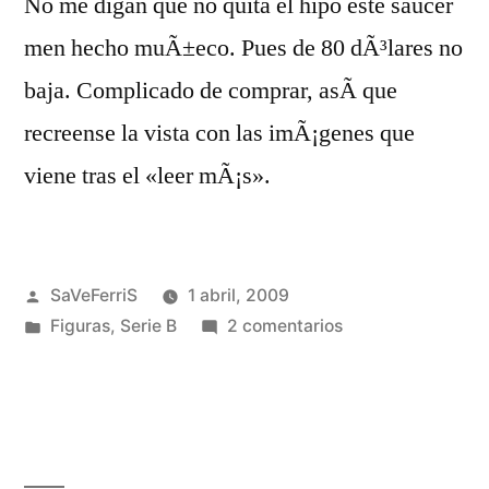
No me digan que no quita el hipo este saucer
men hecho muÃ±eco. Pues de 80 dÃ³lares no
baja. Complicado de comprar, asÃ­ que
recreense la vista con las imÃ¡genes que
viene tras el «leer mÃ¡s».
Publicado
SaVeFerriS
1 abril, 2009
por
Publicado
en
Figuras
,
Serie B
2 comentarios
en
Un
«Saucer
men»
de
quitar