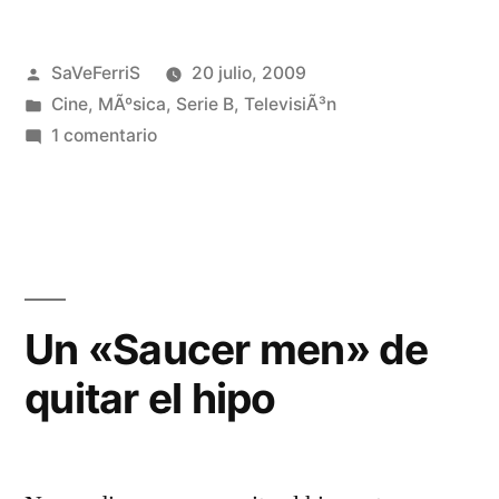
Publicado
SaVeFerriS
20 julio, 2009
por
Publicado
Cine
,
MÃºsica
,
Serie B
,
TelevisiÃ³n
en
en
1 comentario
The
apple
(1980)
Un «Saucer men» de
quitar el hipo