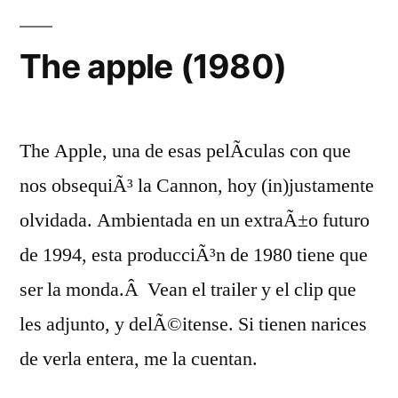
muerte
del
The apple (1980)
aÃ±o
2000
(1975)
The Apple, una de esas pelÃ­culas con que
nos obsequiÃ³ la Cannon, hoy (in)justamente
olvidada. Ambientada en un extraÃ±o futuro
de 1994, esta producciÃ³n de 1980 tiene que
ser la monda.Â Vean el trailer y el clip que
les adjunto, y delÃ©itense. Si tienen narices
de verla entera, me la cuentan.