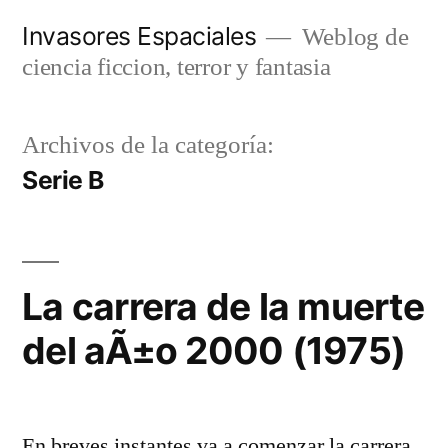
Saltar
Invasores Espaciales
Weblog de
al
ciencia ficcion, terror y fantasia
contenido
Archivos de la categoría:
Serie B
La carrera de la muerte
del aÃ±o 2000 (1975)
En breves instantes va a comenzar la carrera.