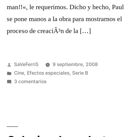
man!!«, le requerimos. Dicho y hecho, Paul
se pone manos a la obra para mostrarnos el
proceso de creaciÃ³n de la […]
Publicado
SaVeFerriS
9 septiembre, 2008
por
Publicado
Cine
,
Efectos especiales
,
Serie B
en
en
3 comentarios
Creando
un
monstruo