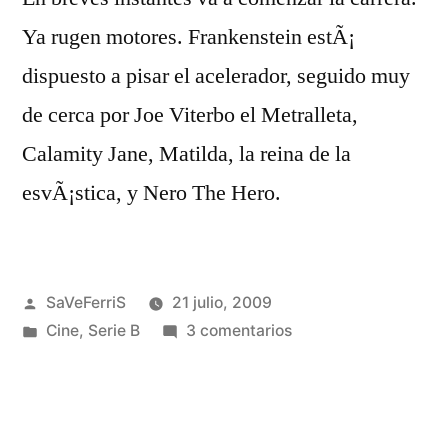
Ya rugen motores. Frankenstein estÃ¡
dispuesto a pisar el acelerador, seguido muy
de cerca por Joe Viterbo el Metralleta,
Calamity Jane, Matilda, la reina de la
esvÃ¡stica, y Nero The Hero.
Publicado
SaVeFerriS
21 julio, 2009
por
Publicado
en
Cine
,
Serie B
3 comentarios
en
La
carrera
de
la