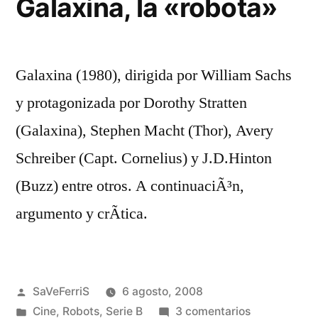
Galaxina, la «robota»
Galaxina (1980), dirigida por William Sachs
y protagonizada por Dorothy Stratten
(Galaxina), Stephen Macht (Thor), Avery
Schreiber (Capt. Cornelius) y J.D.Hinton
(Buzz) entre otros. A continuaciÃ³n,
argumento y crÃ­tica.
Publicado
SaVeFerriS
6 agosto, 2008
por
Publicado
en
Cine
,
Robots
,
Serie B
3 comentarios