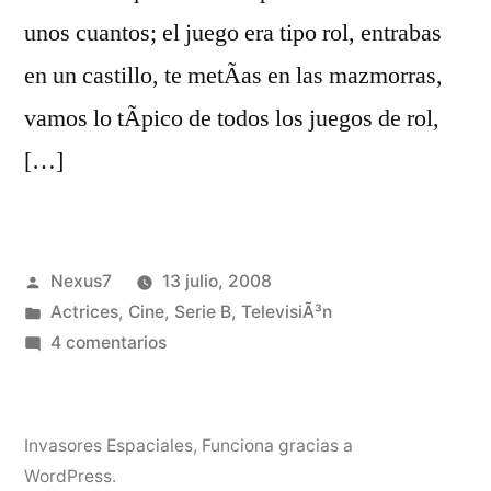
unos cuantos; el juego era tipo rol, entrabas
en un castillo, te metÃ­as en las mazmorras,
vamos lo tÃ­pico de todos los juegos de rol,
[…]
Publicado
Nexus7
13 julio, 2008
por
Publicado
Actrices
,
Cine
,
Serie B
,
TelevisiÃ³n
en
en
4 comentarios
Elvira,
la
Dama
Invasores Espaciales
,
Funciona gracias a
de
WordPress.