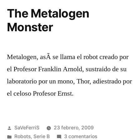
el
The Metalogen
hipo
Monster
Metalogen, asÃ­ se llama el robot creado por
el Profesor Franklin Arnold, sustraido de su
laboratorio por un mono, Thor, adiestrado por
el celoso Profesor Ernst.
Publicado
SaVeFerriS
23 febrero, 2009
por
Publicado
en
Robots
,
Serie B
3 comentarios