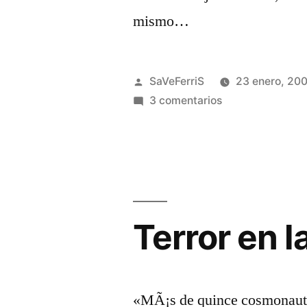
mismo…
Publicado
SaVeFerriS
23 enero, 20
por
en
3 comentarios
El
azote
de
las
masas
Terror en l
«MÃ¡s de quince cosmonautas