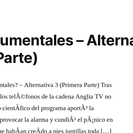
a
una
rebeliÃ³n
robot
umentales – Alterna
Parte)
ales? – Alternativa 3 (Primera Parte) Tras
 los telÃ©fonos de la cadena Anglia TV no
o cientÃ­fico del programa aportÃ³ la
 provocar la alarma y cundiÃ³ el pÃ¡nico en
e habÃ­an creÃ­do a pies juntillas toda […]