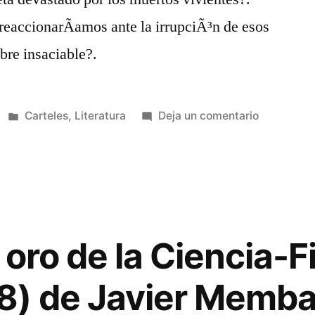
accionarÃ­amos ante la irrupciÃ³n de esos
bre insaciable?.
Publicado
en
Carteles
,
Literatura
Deja un comentario
en
Apocalipsi
Z
 oro de la Ciencia-F
8) de Javier Memb