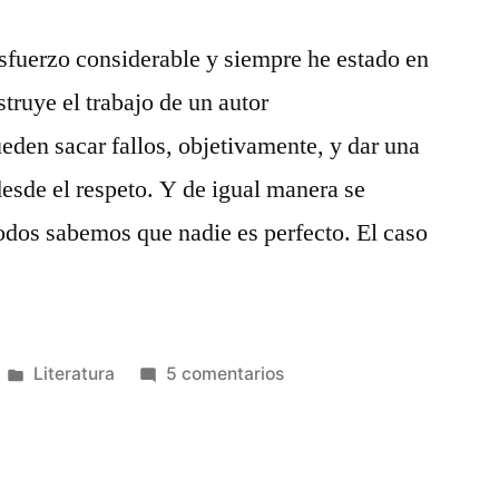
esfuerzo considerable y siempre he estado en
struye el trabajo de un autor
eden sacar fallos, objetivamente, y dar una
esde el respeto. Y de igual manera se
odos sabemos que nadie es perfecto. El caso
Publicado
en
Literatura
5 comentarios
en
CrÃ­
tica
literaria:
Cuna