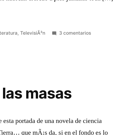
en
teratura
,
TelevisiÃ³n
3 comentarios
Falsos
Documentales
–
Alternativa
3
(Segunda
e las masas
Parte)
e esta portada de una novela de ciencia
Tierra… que mÃ¡s da, si en el fondo es lo