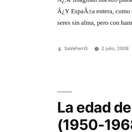
Â¿Y EspaÃ±a entera, como re
seres sin alma, pero con ham
Publicado
SaVeFerriS
2 julio, 2008
por
La edad de
(1950-196