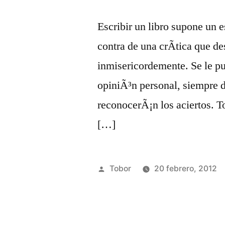
Escribir un libro supone un 
contra de una crÃ­tica que de
inmisericordemente. Se le pu
opiniÃ³n personal, siempre d
reconocerÃ¡n los aciertos. T
[…]
Publicado
Tobor
20 febrero, 2012
por