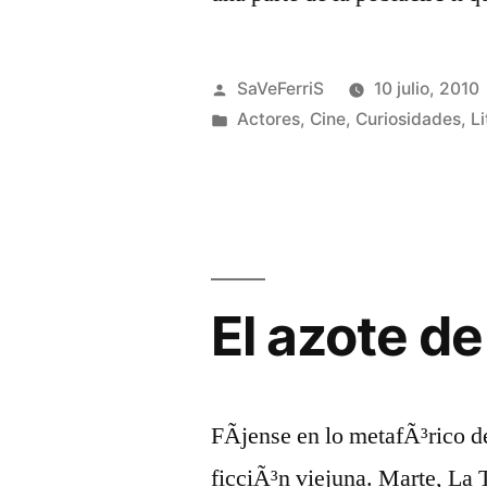
Publicado
SaVeFerriS
10 julio, 2010
por
Publicado
Actores
,
Cine
,
Curiosidades
,
Li
en
El azote d
FÃ­jense en lo metafÃ³rico d
ficciÃ³n viejuna. Marte, La 