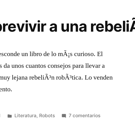
(1990)
de
evivir a una rebeli
Arthur
C.
Clarke
y
esconde un libro de lo mÃ¡s curioso. El
Gentry
 da unos cuantos consejos para llevar a
Lee
 muy lejana rebeliÃ³n robÃ³tica. Lo venden
vento.
Publicado
en
1
Literatura
,
Robots
7 comentarios
en
CÃ³mo
sobrevivir