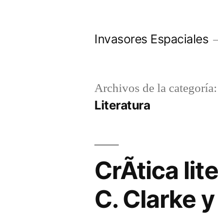
Saltar
al
Invasores Espaciales
contenido
Archivos de la categoría:
Literatura
CrÃ­tica li
C. Clarke 