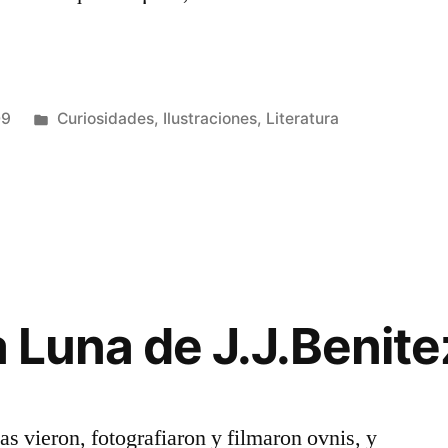
Publicado
09
Curiosidades
,
Ilustraciones
,
Literatura
en
a Luna de J.J.Benite
 vieron, fotografiaron y filmaron ovnis, y