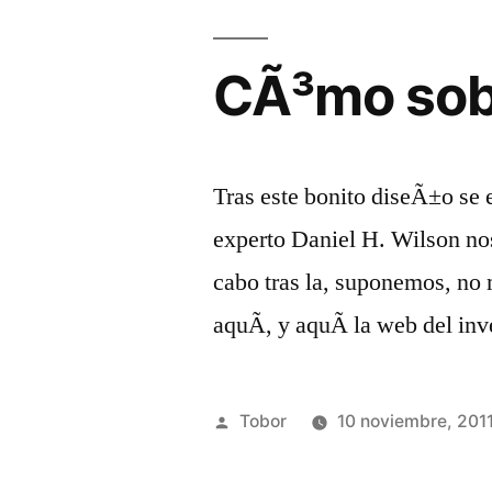
CÃ³mo sobr
Tras este bonito diseÃ±o se 
experto Daniel H. Wilson nos
cabo tras la, suponemos, no
aquÃ­, y aquÃ­ la web del in
Publicado
Tobor
10 noviembre, 201
por